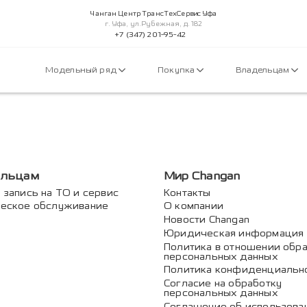
Чанган Центр ТрансТехСервис Уфа
г. Уфа, ул.Рубежная, д. 182
+7 (347) 201-95-42
Модельный ряд
Покупка
Владельцам
ельцам
Мир Changan
 запись на ТО и сервис
Контакты
еское обслуживание
О компании
Новости Changan
Юридическая информация
Политика в отношении обр
персональных данных
Политика конфиденциальн
Согласие на обработку
персональных данных
Соглашение об использова