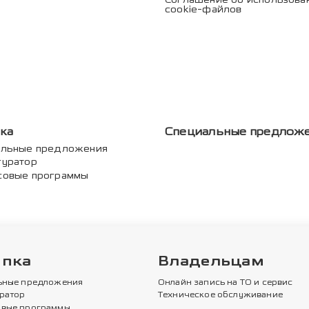
cookie-файлов
ка
Специальные предлож
альные предложения
гуратор
совые программы
упка
Владельцам
ьные предложения
Онлайн запись на ТО и сервис
ратор
Техническое обслуживание
вые программы