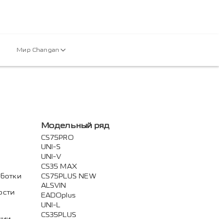
Мир Changan
Модельный ряд
CS75PRO
UNI-S
UNI-V
CS35 MAX
аботки
CS75PLUS NEW
ALSVIN
ости
EADOplus
UNI-L
CS35PLUS
нии