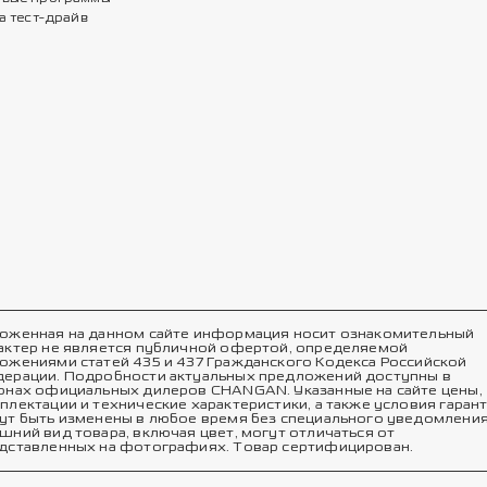
а тест-драйв
оженная на данном сайте информация носит ознакомительный
актер не является публичной офертой, определяемой
ожениями статей 435 и 437 Гражданского Кодекса Российской
ерации. Подробности актуальных предложений доступны в
онах официальных дилеров CHANGAN. Указанные на сайте цены,
плектации и технические характеристики, а также условия гаран
ут быть изменены в любое время без специального уведомления
шний вид товара, включая цвет, могут отличаться от
дставленных на фотографиях. Товар сертифицирован.