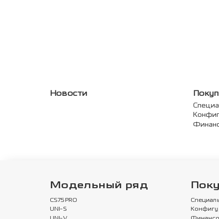
Новости
Покуп
Специ
Конфи
Финан
Модельный ряд
Пок
CS75PRO
Специал
UNI-S
Конфигу
UNI-V
Финансо