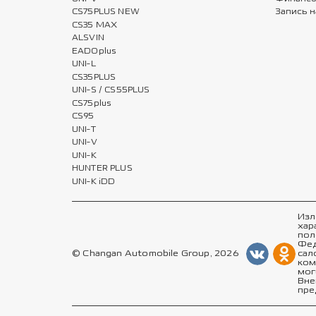
CS75PLUS NEW
Запись н
CS35 MAX
ALSVIN
EADOplus
UNI-L
CS35PLUS
UNI-S / CS55PLUS
CS75plus
CS95
UNI-T
UNI-V
UNI-K
HUNTER PLUS
UNI-K iDD
Изл
хар
пол
Фед
© Changan Automobile Group, 2026
сал
ком
мог
Вне
пре