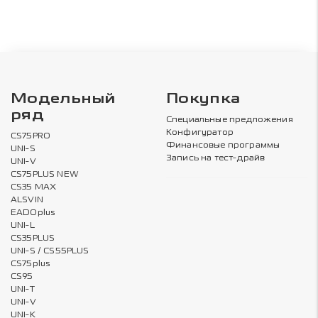
Модельный
Покупка
ряд
Специальные предложения
Конфигуратор
CS75PRO
Финансовые программы
UNI-S
Запись на тест-драйв
UNI-V
CS75PLUS NEW
CS35 MAX
ALSVIN
EADOplus
UNI-L
CS35PLUS
UNI-S / CS55PLUS
CS75plus
CS95
UNI-T
UNI-V
UNI-K