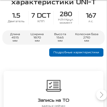
характеристики
UNI-T
280
1.5
7 DCT
167
Н/М Крут.
Двигатель
КПП
л.с.
момент
Длина
Ширина
Высота
Колесная база
4515
1870
1565
2710
мм
мм
мм
мм
Подробные характеристики
Запись на ТО
здесь и сейчас