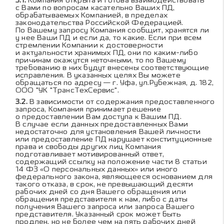
Компания открыта и готова взаимодействовать
с Вами по вопросам касательно Ваших ПД,
обрабатываемых Компанией, в пределах
законодательства Российской Федерацией.
По Вашему запросу Компания сообщит, хранятся ли
у нее Ваши ПД и если да, то какие. Если при всем
стремлении Компании к достоверности
и актуальности хранимых ПД, они по каким-либо
причинам окажутся неточными, то по Вашему
требованию в них будут внесены соответствующие
исправления. В указанных целях Вы можете
обращаться по адресу — г. Уфа, ул.Рубежная, д. 182,
ООО "УК "ТрансТехСервис".
В зависимости от содержания предоставленного
запроса, Компания принимает решение
о предоставлении Вам доступа к Вашим ПД.
В случае если данных предоставленных Вами
недостаточно для установления Вашей личности
или предоставление ПД нарушает конституционные
права и свободы других лиц Компания
подготавливает мотивированный ответ,
содержащий ссылку на положение части 8 статьи
14 ФЗ «О персональных данных» или иного
федерального закона, являющееся основанием для
такого отказа, в срок, не превышающий десяти
рабочих дней со дня Вашего обращения или
обращения представителя к нам, либо с даты
получения Вашего запроса или запроса Вашего
представителя. Указанный срок может быть
продлен, но не более чем на пять рабочих дней