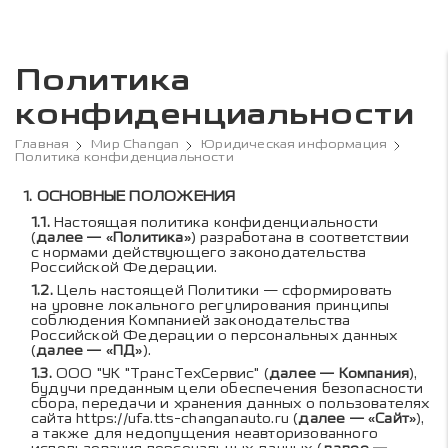
Политика
конфиденциальности
Главная
Мир Changan
Юридическая информация
Политика конфиденциальности
Содержание политики к
ОСНОВНЫЕ ПОЛОЖЕНИЯ
Настоящая политика конфиденциальности
(
далее — «Политика»
) разработана в соответствии
с нормами действующего законодательства
Российской Федерации.
Цель настоящей Политики — сформировать
на уровне локального регулирования принципы
соблюдения Компанией законодательства
Российской Федерации о персональных данных
(
далее — «ПД»
).
ООО "УК "ТрансТехСервис" (
далее — Компания
),
будучи преданным цели обеспечения безопасности
сбора, передачи и хранения данных о пользователях
сайта
https://ufa.tts-changanauto.ru
(
далее — «Сайт»
),
а также для недопущения неавторизованного