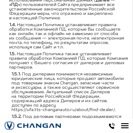
использования персональных данных (
далее —
«ПД»
) пользователей Сайта предпринимает все
установленные законодательством Российской
Федерации меры, что отражено и закреплено
в настоящей Политике.
Настоящая Политика устанавливает правила
обработки Компанией ПД, которые Вы сообщаете
как онлайн, так и офлайн не зависимо от способа
их сообщения — электронная почта, неэлектронная
почта, по телефону, по результатам опросов,
используя сам Сайт и т.п.
Настоящая Политика также устанавливает
правила обработки Компанией ПД, которые Компания
получает с Вашего согласия от дилеров и деловых
партнеров.
Под дилерами понимаются независимые
юридические лица, которые продают автомобили
под товарным знаком Changan, запасные части
и аксессуары, а также осуществляют сервисное
обслуживание. Актуальный список Дилеров
на территории Российской Федерации,
содержащий адреса Дилеров и их сайтов,
доступен по адресу
https://ufa.tts-changanauto.ru/about/find-dealer/
.
Под деловым партнерами подразумеваются
независимые компании, с которыми Компания
сотрудничает, чтобы обеспечить, предоставить или
предложить Вам другие услуги и продукты.