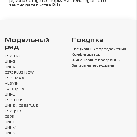
руководствуется нормами действующего
законодательства РФ.
Модельный
Покупка
ряд
Специальные предложения
Конфигуратор
CS75PRO
Финансовые программы
UNI-S
Запись на тест-драйв
UNI-V
CS75PLUS NEW
CS35 MAX
ALSVIN
EADOplus
UNI-L
CS35PLUS
UNI-S / CS55PLUS
CS75plus
CS95
UNI-T
UNI-V
UNI-K