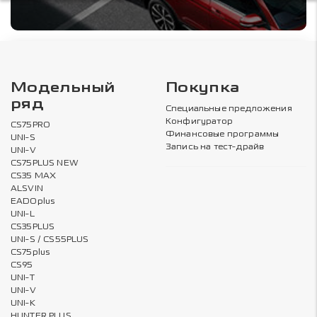
Модельный
Покупка
ряд
Специальные предложения
Конфигуратор
CS75PRO
Финансовые программы
UNI-S
Запись на тест-драйв
UNI-V
CS75PLUS NEW
CS35 MAX
ALSVIN
EADOplus
UNI-L
CS35PLUS
UNI-S / CS55PLUS
CS75plus
CS95
UNI-T
UNI-V
UNI-K
HUNTER PLUS