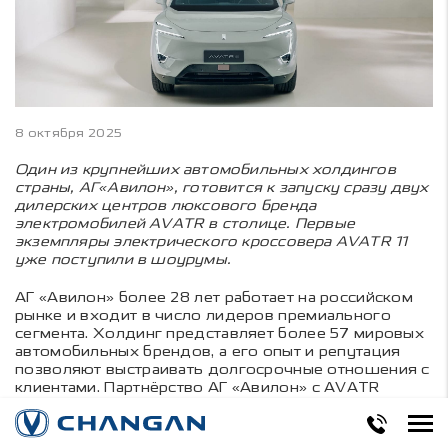
8 октября 2025
Один из крупнейших автомобильных холдингов
страны, АГ«Авилон», готовится к запуску сразу двух
дилерских центров люксового бренда
электромобилей AVATR в столице. Первые
экземпляры электрического кроссовера AVATR 11
уже поступили в шоурумы.
АГ «Авилон» более 28 лет работает на российском
рынке и входит в число лидеров премиального
сегмента. Холдинг представляет более 57 мировых
автомобильных брендов, а его опыт и репутация
позволяют выстраивать долгосрочные отношения с
клиентами. Партнёрство АГ «Авилон» с AVATR
усиливает позиции компании в сегменте
электромобилей, а новые открывающиеся центры в
Москве на Волгоградском проспекте и улице