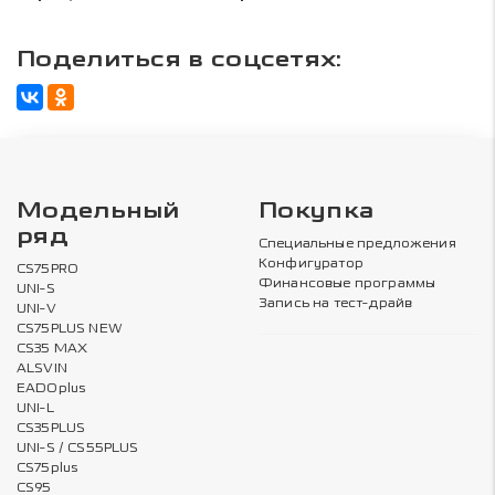
Поделиться в соцсетях:
Модельный
Покупка
ряд
Специальные предложения
Конфигуратор
CS75PRO
Финансовые программы
UNI-S
Запись на тест-драйв
UNI-V
CS75PLUS NEW
CS35 MAX
ALSVIN
EADOplus
UNI-L
CS35PLUS
UNI-S / CS55PLUS
CS75plus
CS95